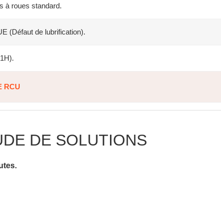
es à roues standard.
éfaut de lubrification).
:1H).
E RCU
UDE DE SOLUTIONS
utes.