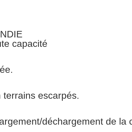
ENDIE
te capacité
ée.
 terrains escarpés.
hargement/déchargement de la c