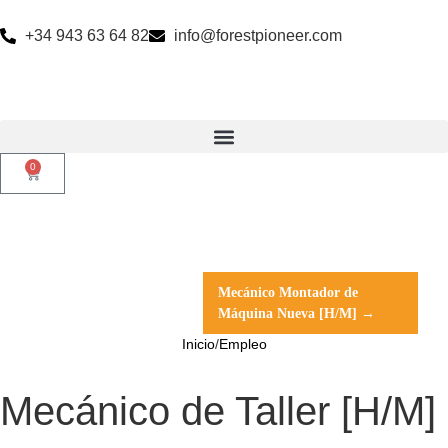
+34 943 63 64 82
info@forestpioneer.com
0
Mecánico Montador de
Máquina Nueva [H/M] →
Inicio
/
Empleo
Mecánico de Taller [H/M]