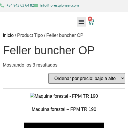
+34 943 63 64 82
info@forestpioneer.com
0
Maquinaria forestal
Soluciones forestales
Inicio
/ Product Tipo / Feller buncher OP
Feller buncher OP
Mostrando los 3 resultados
Maquina forestal – FPM TR 190