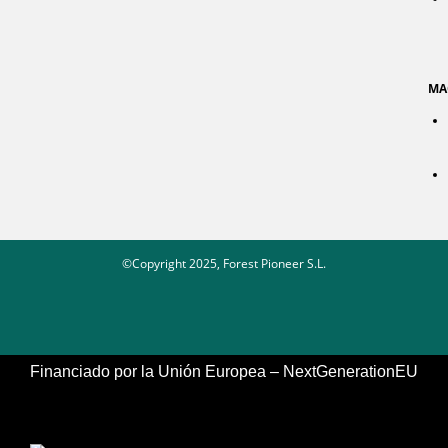
MA
©Copyright 2025, Forest Pioneer S.L.
Financiado por la Unión Europea – NextGenerationEU