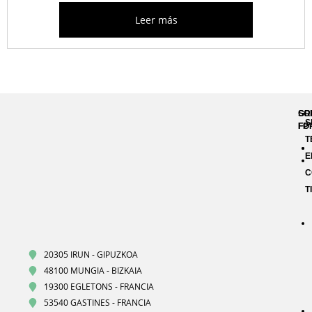
Leer más
GR
SO
S
FP
FO
T
E
C
T
20305 IRUN - GIPUZKOA
48100 MUNGIA - BIZKAIA
19300 EGLETONS - FRANCIA
53540 GASTINES - FRANCIA