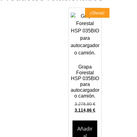
¡Oferta!
Grapa
Forestal
HSP 035BIO
para
autocargador
o camión.
3.278,80
€
3.114,86
€
Añadir
al