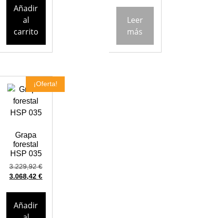
Añadir
al
Leer
carrito
más
¡Oferta!
Grapa
forestal
HSP 035
3.229,92
€
3.068,42
€
Añadir
al