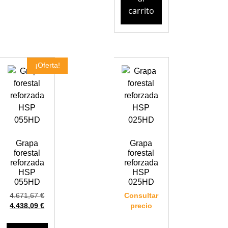
carrito
¡Oferta!
Grapa
Grapa
forestal
forestal
reforzada
reforzada
HSP
HSP
055HD
025HD
4.671,67
€
Consultar
4.438,09
€
precio