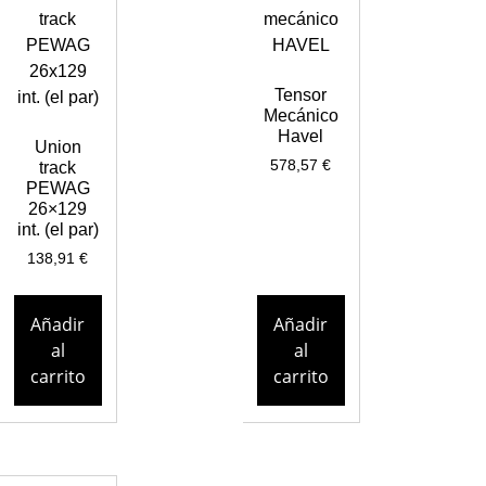
Tensor
Mecánico
Havel
Union
578,57
€
track
PEWAG
26×129
int. (el par)
138,91
€
Añadir
Añadir
al
al
carrito
carrito