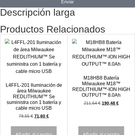
Enviar
Descripción larga
Productos Relacionados
M18HB8 Batería
Milwaukee M18™
L4FFL-201 Iluminación de
REDLITHIUM™-ION HIGH
área Milwaukee
OUTPUT™ 8.0Ah
REDLITHIUM™ Se
suministra con 1 batería y
211,64
€
190,48
€
cable micro USB
79,55
€
71,60
€
Añadir al carrito
Añadir al carrito