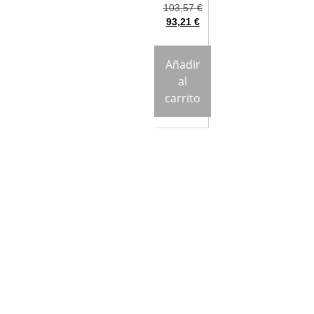
103,57
€
93,21
€
Añadir
al
carrito