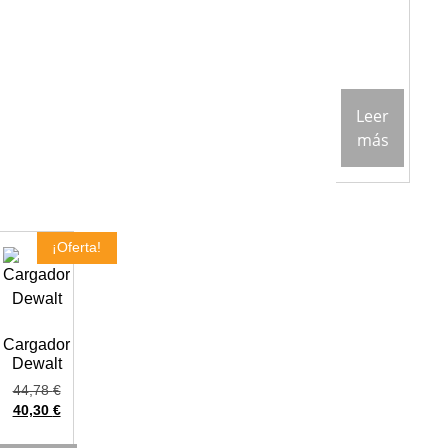
Leer
más
¡Oferta!
Cargador
Dewalt
44,78
€
40,30
€