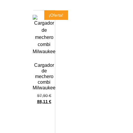
¡Oferta!
Cargador
de
mechero
combi
Milwaukee
97,90
€
88,11
€