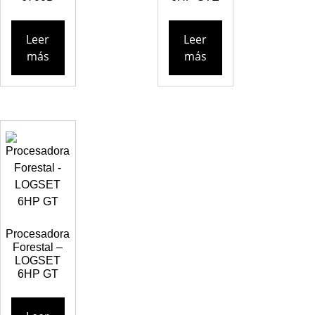
Leer
Leer
más
más
Procesadora
Forestal –
LOGSET
6HP GT