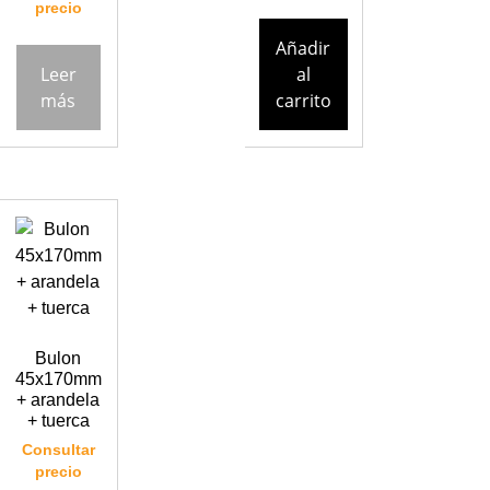
precio
Añadir
Leer
al
más
carrito
Bulon
45x170mm
+ arandela
+ tuerca
Consultar
precio