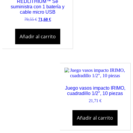
REDLITHIUM™ Se
suministra con 1 batería y
cable micro USB
El
El
79,55
€
71,60
€
precio
precio
original
actual
era:
es:
Añadir al carrito
79,55 €.
71,60 €.
Juego vasos impacto IRIMO,
cuadradillo 1/2″, 10 piezas
21,71
€
Añadir al carrito