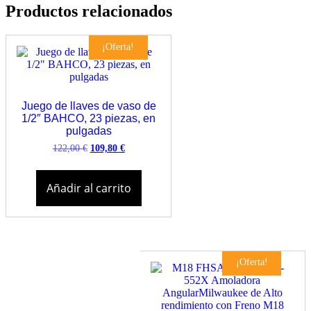
Productos relacionados
¡Oferta!
Juego de llaves de vaso de
1/2″ BAHCO, 23 piezas, en
pulgadas
El
El
122,00
€
109,80
€
precio
precio
original
actual
era:
es:
Añadir al carrito
122,00 €.
109,80 €.
¡Oferta!