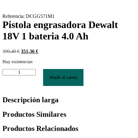
Referencia: DCGG571M1
Pistola engrasadora Dewalt
18V 1 bateria 4.0 Ah
El
El
390,40
€
351,36
€
precio
precio
Hay existencias
original
actual
era:
es:
Pistola
390,40 €.
351,36 €.
engrasadora
Añadir al carrito
Dewalt
18V
1
Descripción larga
bateria
4.0
Ah
Productos Similares
cantidad
Productos Relacionados