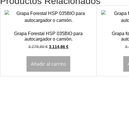
Productos Relacionados
Grapa Forestal HSP 035BIO para
Grapa f
autocargador o camión.
aut
3.278,80
€
3.114,86
€
3
Añadir al carrito