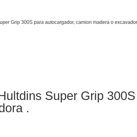
 Super Grip 300S para autocargador, camion madera o excavador
 Hultdins Super Grip 300S
ora .