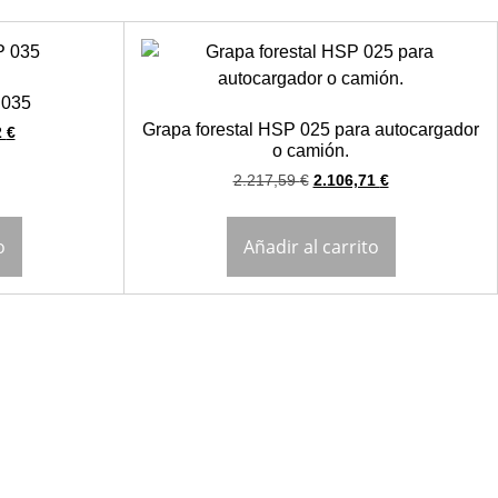
 035
Grapa forestal HSP 025 para autocargador
2
€
o camión.
2.217,59
€
2.106,71
€
o
Añadir al carrito