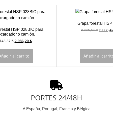
Grapa forestal HSP
orestal HSP 028BIO para
3.229,92
€
3.068,4
ocargador o camión.
.143,37
€
2.986,20
€
Añadir al carrito
Añadir al carrit
PORTES 24/48H
A España, Portugal, Francia y Bélgica