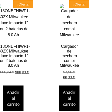
¡Oferta!
¡Oferta!
18ONEFHIWF1-
Cargador
802X Milwaukee
de
Llave impacto 1″
mechero
on 2 baterias de
combi
8.0 Ah
Milwaukee
.000,34
€
900,31
€
97,90
€
88,11
€
Añadir
Añadir
al
al
carrito
carrito