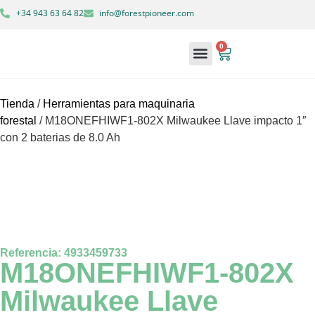
+34 943 63 64 82
info@forestpioneer.com
0
Maquinaria forestal
Soluciones forestales
Tienda
/
Herramientas para maquinaria
forestal
/ M18ONEFHIWF1-802X Milwaukee Llave impacto 1″
con 2 baterias de 8.0 Ah
Referencia: 4933459733
M18ONEFHIWF1-802X
Milwaukee Llave