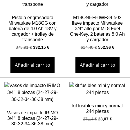
Pistola engrasadora
M18ONEFHIWF34-502
Milwaukee M18GG con
llave impacto Milwaukee
batería de 4.0 Ah 18V y
3/4″ alto par M18 Fuel
cargador + trolley de
One-Key, 2 baterias 5.0 Ah
transporte
y cargador
373,91
€
332,15
€
614,40
€
552,96
€
Añadir al carrito
Añadir al carrito
kit fusibles mini y normal
244 piezas
Vasos de impacto IRIMO
3/4″, 8 piezas (24-27-29-
27,14
€
23,07
€
30-32-34-36-38 mm)