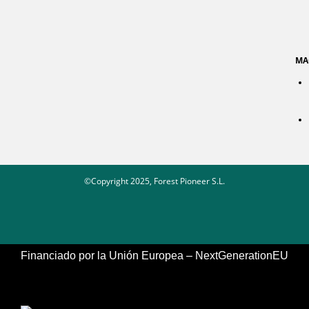
MA
©Copyright 2025, Forest Pioneer S.L.
Financiado por la Unión Europea – NextGenerationEU