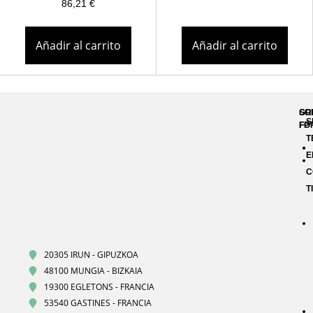
86,21
€
Añadir al carrito
Añadir al carrito
GR
SO
S
FP
FO
T
E
C
T
20305 IRUN - GIPUZKOA
48100 MUNGIA - BIZKAIA
19300 EGLETONS - FRANCIA
53540 GASTINES - FRANCIA