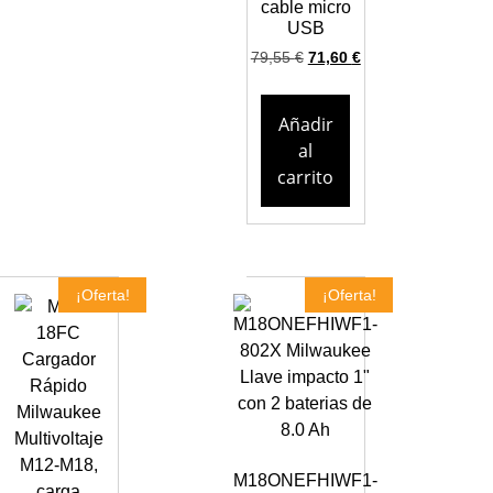
cable micro
USB
79,55
€
71,60
€
Añadir
al
carrito
¡Oferta!
¡Oferta!
M18ONEFHIWF1-