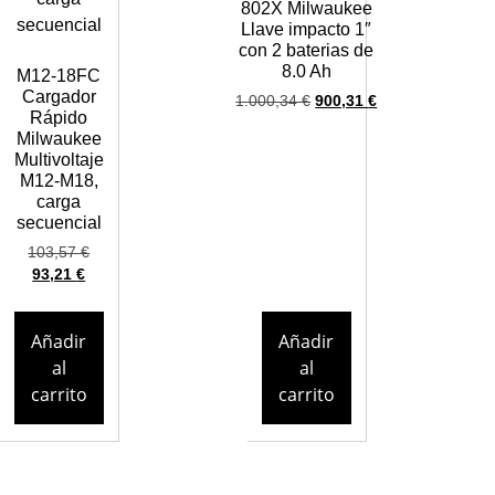
802X Milwaukee
Llave impacto 1″
con 2 baterias de
8.0 Ah
M12-18FC
Cargador
1.000,34
€
900,31
€
Rápido
Milwaukee
Multivoltaje
M12-M18,
carga
secuencial
103,57
€
93,21
€
Añadir
Añadir
al
al
carrito
carrito