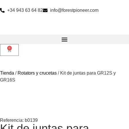
+34 943 63 64 82
info@forestpioneer.com
0
Tienda
/
Rotators y crucetas
/ Kit de juntas para GR12S y
GR16S
Referencia: b0139
Kit de juntas para