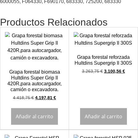
6000055, F064330, F690170, 683330, 725200, 683330
Productos Relacionados
Grapa forestal reforzada
Hultdins Supergrip II 300S
3.263,75
€
3.100,56
€
Grapa forestal biomasa
Hultdins Super Grip II
420R,para autocargador,
camión o excavadora.
4.418,75
€
4.197,81
€
Añadir al carrito
Añadir al carrito