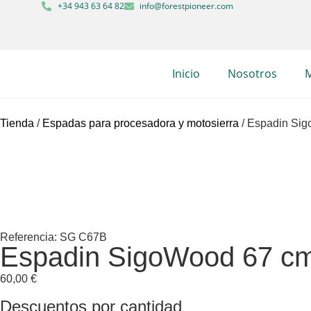
+34 943 63 64 82
info@forestpioneer.com
Inicio
Nosotros
M
Tienda
/
Espadas para procesadora y motosierra
/ Espadin Si
Referencia: SG C67B
Espadin SigoWood 67 c
60,00
€
Descuentos por cantidad