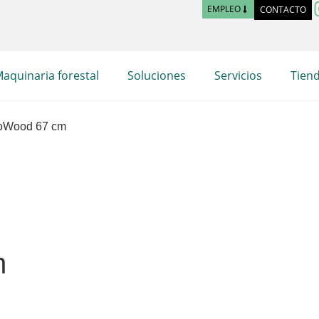
EMPLEO
CONTACTO
aquinaria forestal
Soluciones
Servicios
Tien
goWood 67 cm
m