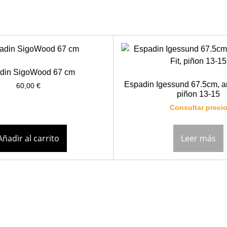
din SigoWood 67 cm
Espadin Igessund 67.5cm, am
60,00
€
piñon 13-15
Consultar preci
Añadir al carrito
Leer más