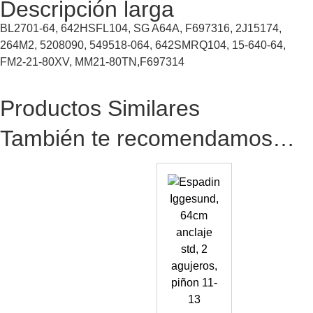
Descripción larga
BL2701-64, 642HSFL104, SG A64A, F697316, 2J15174,
264M2, 5208090, 549518-064, 642SMRQ104, 15-640-64,
FM2-21-80XV, MM21-80TN,F697314
Productos Similares
También te recomendamos…