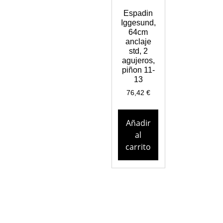
Espadin
Iggesund,
64cm
anclaje
std, 2
agujeros,
piñon 11-
13
76,42
€
Añadir
al
carrito