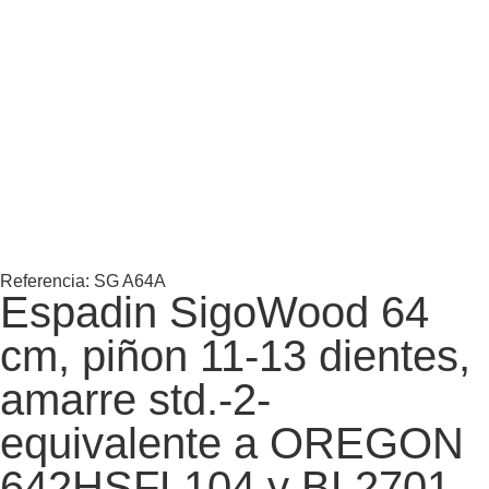
Referencia: SG A64A
Espadin SigoWood 64
cm, piñon 11-13 dientes,
amarre std.-2-
equivalente a OREGON
642HSFL104 y BL2701-