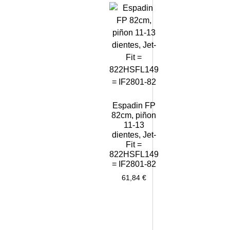
Espadin FP
82cm, piñon
11-13
dientes, Jet-
Fit =
822HSFL149
= IF2801-82
61,84
€