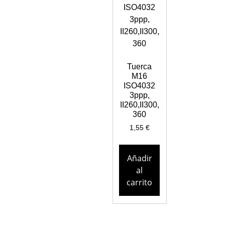
Tuerca
M16
ISO4032
3ppp,
II260,II300,
360
1,55
€
Añadir
al
carrito