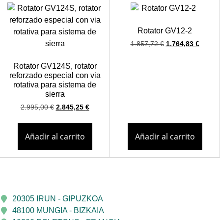
Rotator GV12-2
1.857,72
€
1.764,83
€
Rotator GV124S, rotator
reforzado especial con via
rotativa para sistema de
sierra
2.995,00
€
2.845,25
€
Añadir al carrito
Añadir al carrito
20305 IRUN - GIPUZKOA
48100 MUNGIA - BIZKAIA