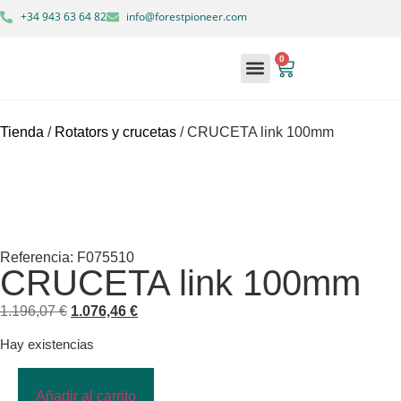
+34 943 63 64 82
info@forestpioneer.com
0
Maquinaria forestal
Soluciones forestales
Tienda
/
Rotators y crucetas
/ CRUCETA link 100mm
Referencia: F075510
CRUCETA link 100mm
1.196,07
€
1.076,46
€
Hay existencias
Añadir al carrito