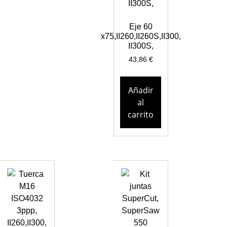
Eje 60
x75,II260,II260S,II300,
II300S,
43,86
€
Añadir
al
carrito