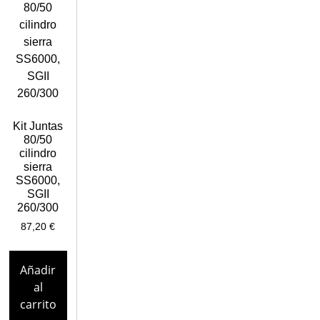
Kit Juntas
80/50
cilindro
sierra
SS6000,
SGII
260/300
87,20
€
Añadir
al
carrito