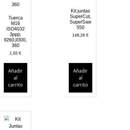
Kit juntas
SuperCut,
Tuerca
SuperSaw
M16
550
ISO4032
3ppp,
148,26
€
II260,II300,
360
1,55
€
Añadir
Añadir
al
al
carrito
carrito