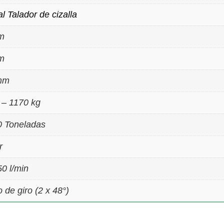
l Talador de cizalla
m
m
mm
 – 1170 kg
0 Toneladas
r
50 l/min
o de giro (2 x 48°)