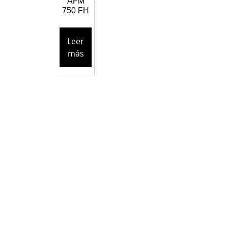
AFM
750 FH
Leer
más