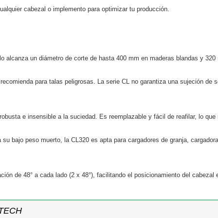
alquier cabezal o implemento para optimizar tu producción.
lo alcanza un diámetro de corte de hasta 400 mm en maderas blandas y 3
recomienda para talas peligrosas. La serie CL no garantiza una sujeción de s
robusta e insensible a la suciedad. Es reemplazable y fácil de reafilar, lo qu
a su bajo peso muerto, la CL320 es apta para cargadores de granja, cargado
ación de 48° a cada lado (2 x 48°), facilitando el posicionamiento del cabeza
TECH