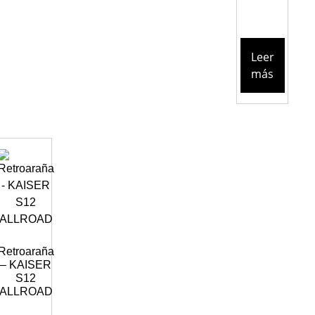
Leer
más
Retroaraña
– KAISER
S12
ALLROAD