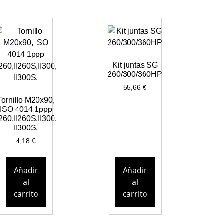
Kit juntas SG
260/300/360HP
55,66
€
Tornillo M20x90,
ISO 4014 1ppp
I260,II260S,II300,
II300S,
4,18
€
Añadir
Añadir
al
al
carrito
carrito