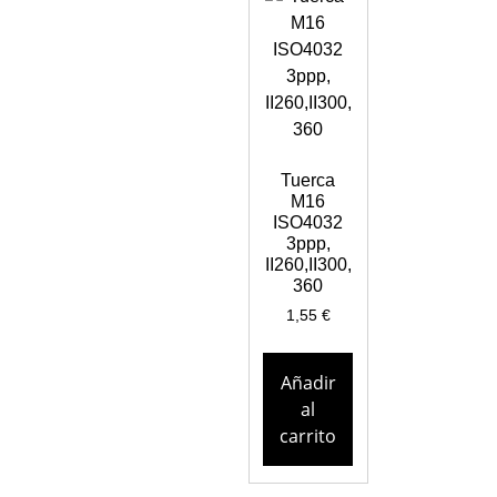
Tuerca
M16
ISO4032
3ppp,
II260,II300,
360
1,55
€
Añadir
al
carrito