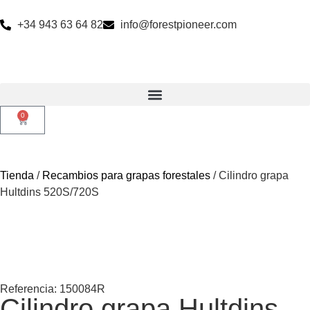
+34 943 63 64 82
info@forestpioneer.com
0
Tienda
/
Recambios para grapas forestales
/ Cilindro grapa
Hultdins 520S/720S
Referencia: 150084R
Cilindro grapa Hultdins