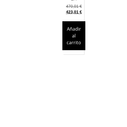
470,01
€
423,01
€
Añadir
al
carrito