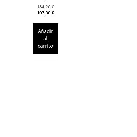
134,20
€
107,36
€
Añadir
al
carrito