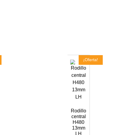
¡Oferta!
Rodillo
central
H480
13mm
LH