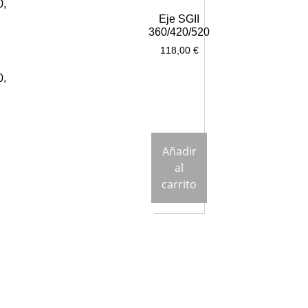
Eje SGII
360/420/520
118,00
€
0,
Añadir
al
carrito