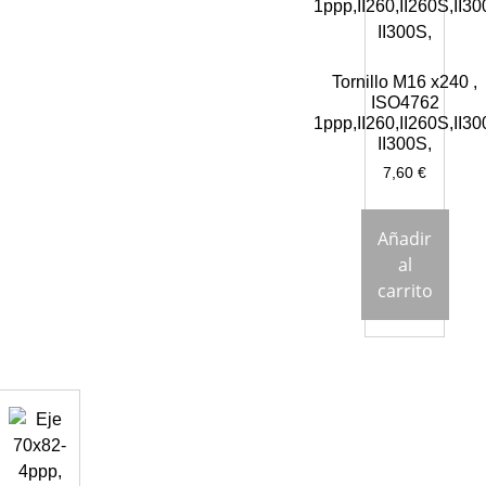
Tornillo M16 x240 ,
ISO4762
1ppp,II260,II260S,II30
II300S,
7,60
€
Añadir
al
carrito