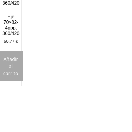
Eje
70×82-
4ppp,
360/420
50,77
€
Añadir
al
carrito