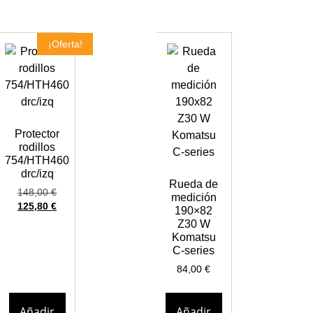
¡Oferta!
Protector
rodillos
754/HTH460
drc/izq
Rueda de
148,00
€
medición
125,80
€
190×82
Z30 W
Komatsu
C-series
84,00
€
Añadir
Añadir