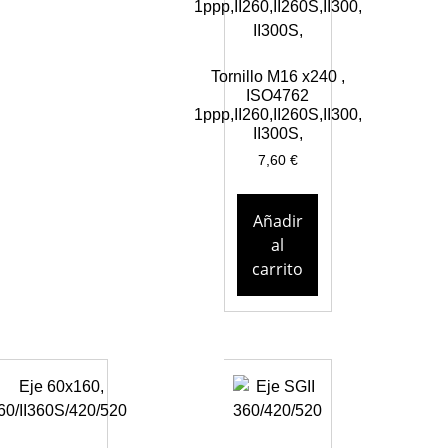
Tornillo M16 x240 ,
ISO4762
1ppp,II260,II260S,II300,
II300S,
7,60
€
Añadir
al
carrito