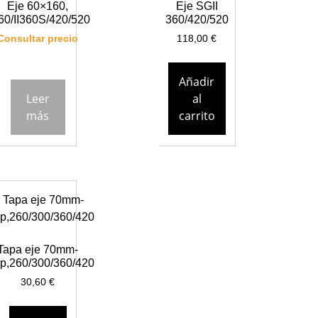
Eje 60×160,
Eje SGII
360/II360S/420/520
360/420/520
Consultar precio
118,00
€
Añadir
Leer
al
más
carrito
Tapa eje 70mm-
p,260/300/360/420
30,60
€