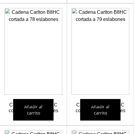
Cadena Carlton B8HC
Cadena Carlton B8HC
Añadir al
Añadir al
cortada a 78 eslabones
cortada a 79 eslabones
carrito
carrito
23,37
€
23,42
€