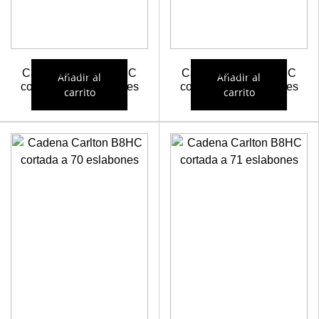
Cadena Carlton B8HC
Cadena Carlton B8HC
Añadir al
Añadir al
cortada a 68 eslabones
cortada a 69 eslabones
carrito
carrito
20,83
€
21,15
€