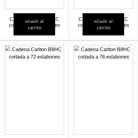
Cadena Carlton B8HC
Cadena Carlton B8HC
Añadir al
Añadir al
cortada a 70 eslabones
cortada a 71 eslabones
carrito
carrito
21,45
€
21,98
€