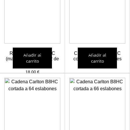
Remaches MIX B8HC
Cadena Carlton B8HC
Añadir al
Añadir al
(machos y hembras 22 de
cortada a 81 eslabones
carrito
carrito
cada)
24,27
€
19,13
€
18,00
€