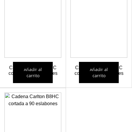
Cadena Carlton B8HC
Cadena Carlton B8HC
Añadir al
Añadir al
cortada a 88 eslabones
cortada a 89 eslabones
carrito
carrito
27,25
€
27,57
€