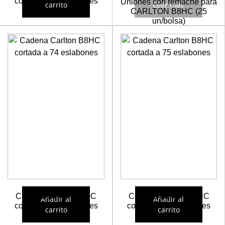
cortada a 74 eslabones
Uniones con remache para
carrito
Leer más
CARLTON B8HC (25
22,90
€
un/bolsa)
Consultar precio
Cadena Carlton B8HC
Cadena Carlton B8HC
Añadir al
Añadir al
cortada a 74 eslabones
cortada a 75 eslabones
carrito
carrito
22,92
€
23,22
€