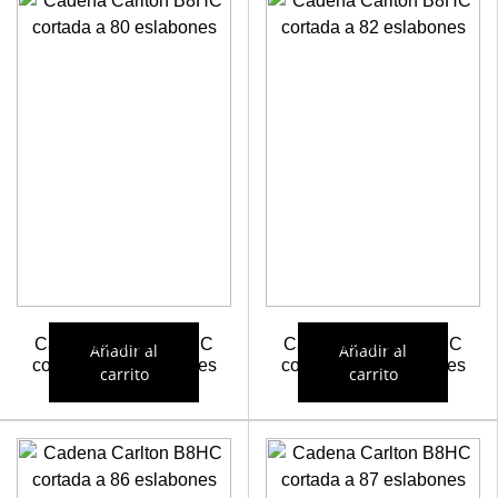
Cadena Carlton B8HC
Cadena Carlton B8HC
Añadir al
Añadir al
cortada a 80 eslabones
cortada a 82 eslabones
carrito
carrito
24,52
€
24,56
€