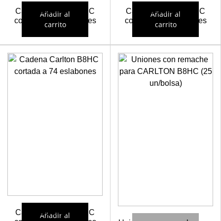
Cadena Carlton B8HC
Cadena Carlton B8HC
Añadir al
Añadir al
cortada a 72 eslabones
cortada a 76 eslabones
carrito
carrito
22,30
€
22,77
€
Cadena Carlton B8HC
Añadir al