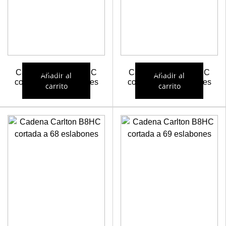
Cadena Carlton B8HC
Cadena Carlton B8HC
Añadir al
Añadir al
cortada a 64 eslabones
cortada a 66 eslabones
carrito
carrito
19,82
€
20,22
€