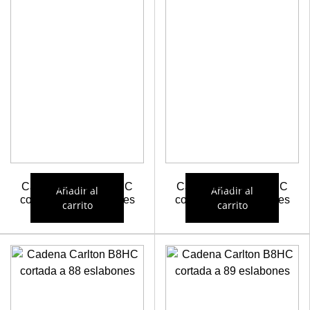
Cadena Carlton B8HC
Cadena Carlton B8HC
Añadir al
Añadir al
cortada a 86 eslabones
cortada a 87 eslabones
carrito
carrito
26,62
€
26,95
€