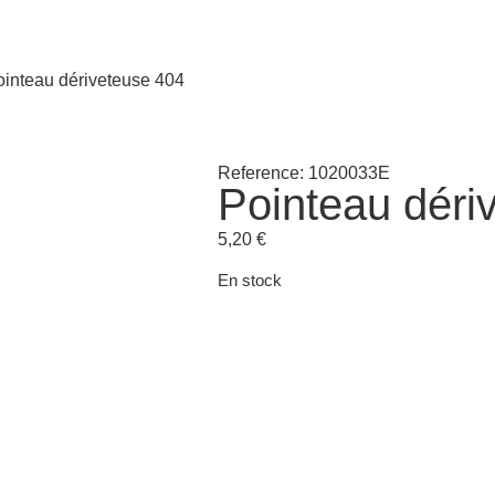
ointeau dériveteuse 404
Reference: 1020033E
Pointeau déri
5,20
€
En stock