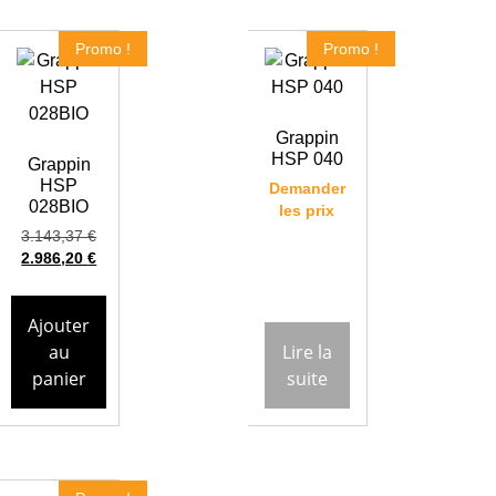
Promo !
Promo !
Grappin
HSP 040
Grappin
HSP
Demander
028BIO
les prix
3.143,37
€
2.986,20
€
Ajouter
au
Lire la
panier
suite