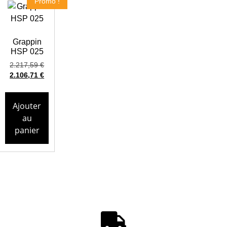
Promo !
Grappin
HSP 025
2.217,59
€
2.106,71
€
Ajouter
au
panier