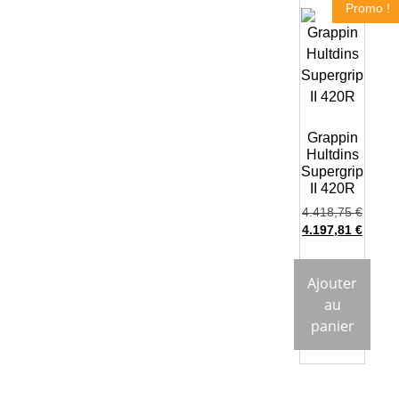
Promo !
Grappin
Hultdins
Supergrip
II 420R
4.418,75
€
4.197,81
€
Ajouter
au
panier