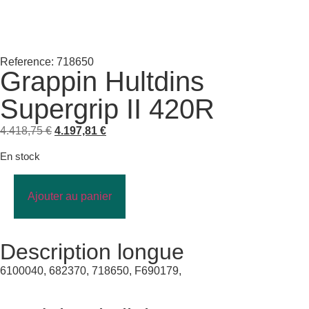
Reference: 718650
Grappin Hultdins
Supergrip II 420R
4.418,75
€
4.197,81
€
En stock
Ajouter au panier
Description longue
6100040, 682370, 718650, F690179,