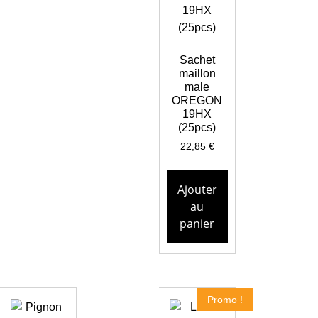
Sachet
maillon
male
OREGON
19HX
(25pcs)
22,85
€
Ajouter
au
panier
Promo !