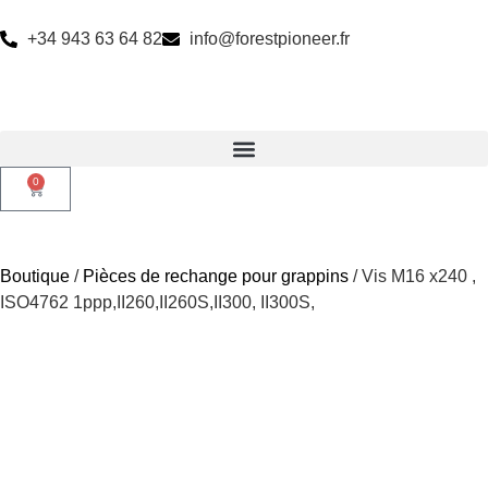
+34 943 63 64 82
info@forestpioneer.fr
0
Boutique
/
Pièces de rechange pour grappins
/ Vis M16 x240 ,
ISO4762 1ppp,II260,II260S,II300, II300S,