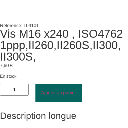
Reference: 104101
Vis M16 x240 , ISO4762
1ppp,II260,II260S,II300,
II300S,
7,60
€
En stock
Ajouter au panier
Description longue