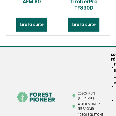
AFM 60
TimberPro
TF830D
Lire la suite
Lire la suite
GR
SO
S
FP
FO
T
E
C
M
20305 IRUN
(ESPAGNE)
48100 MUNGIA
(ESPAGNE)
19300 EGLETONS -