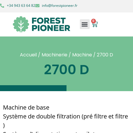
+34 943 63 64 82
info@forestpioneer.fr
0
Accueil
/
Machinerie
/
Machine
/ 2700 D
2700 D
Machine de base
Système de double filtration (pré filtre et filtre
)