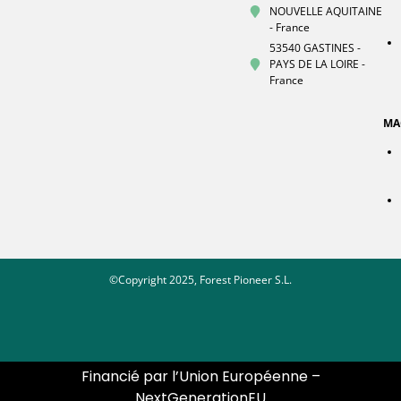
NOUVELLE AQUITAINE
- France
53540 GASTINES -
PAYS DE LA LOIRE -
France
MA
©Copyright 2025, Forest Pioneer S.L.
Financié par l’Union Européenne –
NextGenerationEU