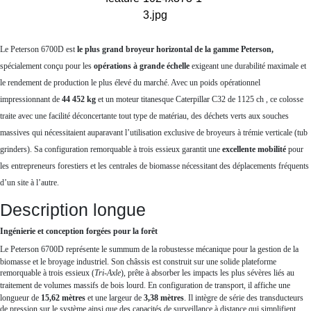
Le Peterson 6700D est
le plus grand broyeur horizontal de la gamme Peterson,
spécialement conçu pour les
opérations à grande échelle
exigeant une durabilité maximale et
le rendement de production le plus élevé du marché. Avec un poids opérationnel
impressionnant de
44 452 kg
et un moteur titanesque Caterpillar C32 de 1125 ch , ce colosse
traite avec une facilité déconcertante tout type de matériau, des déchets verts aux souches
massives qui nécessitaient auparavant l’utilisation exclusive de broyeurs à trémie verticale (tub
grinders). Sa configuration remorquable à trois essieux garantit une
excellente mobilité
pour
les entrepreneurs forestiers et les centrales de biomasse nécessitant des déplacements fréquents
d’un site à l’autre.
Description longue
Ingénierie et conception forgées pour la forêt
Le Peterson 6700D représente le summum de la robustesse mécanique pour la gestion de la
biomasse et le broyage industriel
.
Son châssis est construit sur une solide plateforme
remorquable à trois essieux (
Tri-Axle
), prête à absorber les impacts les plus sévères liés au
traitement de volumes massifs de bois lourd
.
En configuration de transport, il affiche une
longueur de
15,62 mètres
et une largeur de
3,38 mètres
. Il intègre de série des transducteurs
de pression sur le système ainsi que des capacités de surveillance à distance qui simplifient