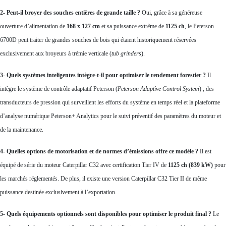
2- Peut-il broyer des souches entières de grande taille ?
Oui, grâce à sa généreuse
ouverture d’alimentation de
168 x 127 cm
et sa puissance extrême de
1125 ch
, le Peterson
6700D peut traiter de grandes souches de bois qui étaient historiquement réservées
exclusivement aux broyeurs à trémie verticale (
tub grinders
).
3- Quels systèmes inteligentes intègre-t-il pour optimiser le rendement forestier ?
Il
intègre le système de contrôle adaptatif Peterson (
Peterson Adaptive Control System
)
, des
transducteurs de pression qui surveillent les efforts du système en temps réel et la plateforme
d’analyse numérique Peterson+ Analytics pour le suivi préventif des paramètres du moteur et
de la maintenance
.
4- Quelles options de motorisation et de normes d’émissions offre ce modèle ?
Il est
équipé de série du moteur Caterpillar C32 avec certification Tier IV de
1125 ch (839 kW)
pour
les marchés réglementés
.
De plus, il existe une version Caterpillar C32 Tier II de même
puissance destinée exclusivement à l’exportation
.
5- Quels équipements optionnels sont disponibles pour optimiser le produit final ?
Le