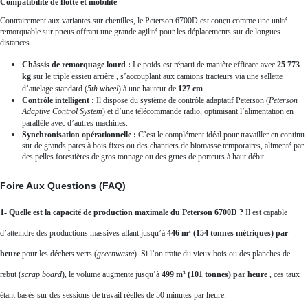
Compatibilité de flotte et mobilité
Contrairement aux variantes sur chenilles, le Peterson 6700D est conçu comme une unité
remorquable sur pneus offrant une grande agilité pour les déplacements sur de longues
distances.
Châssis de remorquage lourd :
Le poids est réparti de manière efficace avec
25 773
kg
sur le triple essieu arrière
, s’accouplant aux camions tracteurs via une sellette
d’attelage standard (
5th wheel
) à une hauteur de
127 cm
.
Contrôle intelligent :
Il dispose du système de contrôle adaptatif Peterson (
Peterson
Adaptive Control System
) et d’une télécommande radio, optimisant l’alimentation en
parallèle avec d’autres machines
.
Synchronisation opérationnelle :
C’est le complément idéal pour travailler en continu
sur de grands parcs à bois fixes ou des chantiers de biomasse temporaires, alimenté par
des pelles forestières de gros tonnage ou des grues de porteurs à haut débit.
Foire Aux Questions (FAQ)
1- Quelle est la capacité de production maximale du Peterson 6700D ?
Il est capable
d’atteindre des productions massives allant jusqu’à
446 m³ (154 tonnes métriques) par
heure
pour les déchets verts (
greenwaste
)
.
Si l’on traite du vieux bois ou des planches de
rebut (
scrap board
), le volume augmente jusqu’à
499 m³ (101 tonnes) par heure
, ces taux
étant basés sur des sessions de travail réelles de 50 minutes par heure
.