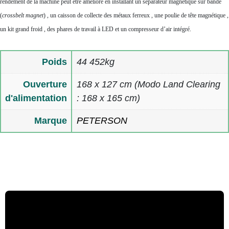
rendement de la machine peut être amélioré en installant un séparateur magnétique sur bande
(
crossbelt magnet
)
, un caisson de collecte des métaux ferreux
, une poulie de tête magnétique
,
un kit grand froid
, des phares de travail à LED
et un compresseur d’air intégré
.
Poids
44 452kg
Ouverture
168 x 127 cm (Modo Land Clearing
d'alimentation
: 168 x 165 cm)
Marque
PETERSON
Multimedia