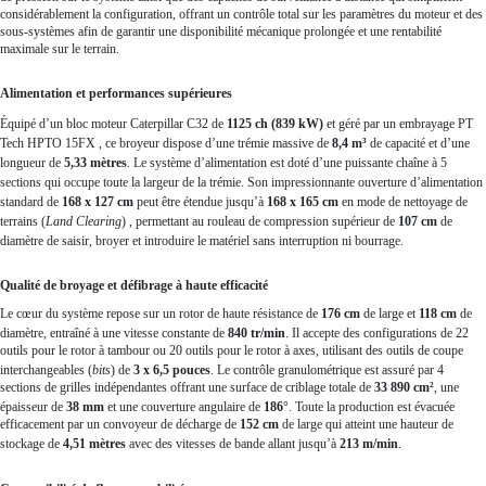
considérablement la configuration, offrant un contrôle total sur les paramètres du moteur et des
sous-systèmes afin de garantir une disponibilité mécanique prolongée et une rentabilité
maximale sur le terrain.
Alimentation et performances supérieures
Équipé d’un bloc moteur Caterpillar C32 de
1125 ch (839 kW)
et géré par un embrayage PT
Tech HPTO 15FX
, ce broyeur dispose d’une trémie massive de
8,4 m³
de capacité et d’une
longueur de
5,33 mètres
.
Le système d’alimentation est doté d’une puissante chaîne à 5
sections qui occupe toute la largeur de la trémie
.
Son impressionnante ouverture d’alimentation
standard de
168 x 127 cm
peut être étendue jusqu’à
168 x 165 cm
en mode de nettoyage de
terrains (
Land Clearing
)
, permettant au rouleau de compression supérieur de
107 cm
de
diamètre de saisir, broyer et introduire le matériel sans interruption ni bourrage
.
Qualité de broyage et défibrage à haute efficacité
Le cœur du système repose sur un rotor de haute résistance de
176 cm
de large et
118 cm
de
diamètre, entraîné à une vitesse constante de
840 tr/min
.
Il accepte des configurations de 22
outils pour le rotor à tambour ou 20 outils pour le rotor à axes, utilisant des outils de coupe
interchangeables (
bits
) de
3 x 6,5 pouces
.
Le contrôle granulométrique est assuré par 4
sections de grilles indépendantes offrant une surface de criblage totale de
33 890 cm²
, une
épaisseur de
38 mm
et une couverture angulaire de
186°
.
Toute la production est évacuée
efficacement par un convoyeur de décharge de
152 cm
de large qui atteint une hauteur de
stockage de
4,51 mètres
avec des vitesses de bande allant jusqu’à
213 m/min
.