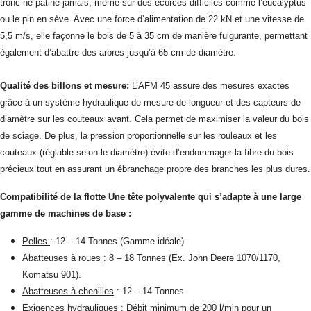
tronc ne patine jamais, même sur des écorces difficiles comme l’eucalyptus
ou le pin en sève. Avec une force d’alimentation de 22 kN et une vitesse de
5,5 m/s, elle façonne le bois de 5 à 35 cm de manière fulgurante, permettant
également d’abattre des arbres jusqu’à 65 cm de diamètre.
Qualité des billons et mesure:
L’AFM 45 assure des mesures exactes
grâce à un système hydraulique de mesure de longueur et des capteurs de
diamètre sur les couteaux avant. Cela permet de maximiser la valeur du bois
de sciage. De plus, la pression proportionnelle sur les rouleaux et les
couteaux (réglable selon le diamètre) évite d’endommager la fibre du bois
précieux tout en assurant un ébranchage propre des branches les plus dures.
Compatibilité de la flotte Une tête polyvalente qui s’adapte à une large
gamme de machines de base :
Pelles
: 12 – 14 Tonnes (Gamme idéale).
Abatteuses à roues
: 8 – 18 Tonnes (Ex. John Deere 1070/1170,
Komatsu 901).
Abatteuses à chenilles
: 12 – 14 Tonnes.
Exigences hydrauliques
: Débit minimum de 200 l/min pour un