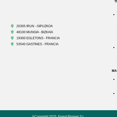
T
20305 IRUN - GIPUZKOA
48100 MUNGIA - BIZKAIA
19300 EGLETONS - FRANCIA
53540 GASTINES - FRANCIA
MA
©Copyright 2025, Forest Pioneer S.L.