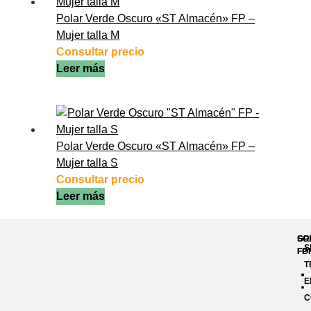
Polar Verde Oscuro «ST Almacén» FP –
Mujer talla M
Consultar precio
Leer más
Polar Verde Oscuro «ST Almacén» FP –
Mujer talla S
Consultar precio
Leer más
GR
SO
S
FP
FO
T
E
C