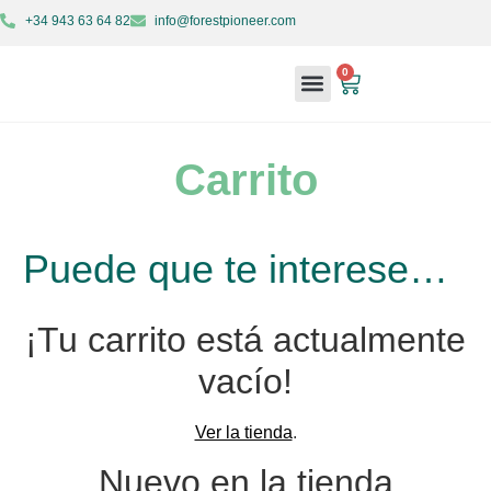
+34 943 63 64 82
info@forestpioneer.com
0
Maquinaria forestal
Soluciones forestales
Carrito
Puede que te interese…
¡Tu carrito está actualmente
vacío!
Ver la tienda
.
Nuevo en la tienda