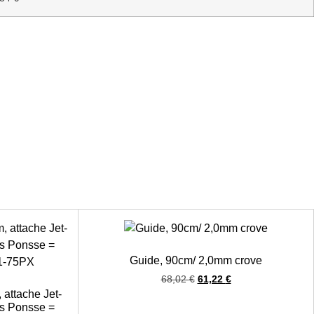
Guide, 90cm/ 2,0mm crove
68,02
€
61,22
€
 attache Jet-
ts Ponsse =