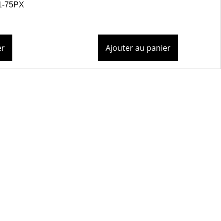
1-75PX
er
Ajouter au panier