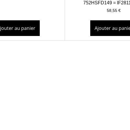
752HSFD149 = IF281
58,55
€
jouter au panier
Ajouter au pani