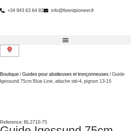
+34 943 63 64 82
info@forestpioneer.fr
0
Boutique
/
Guides pour abatteuses et tronçonneuses
/ Guide
Igessund 75cm Blue Line, attache std-4, pignon 13-15
Reference: BL2710-75
Guide Igessund 75cm