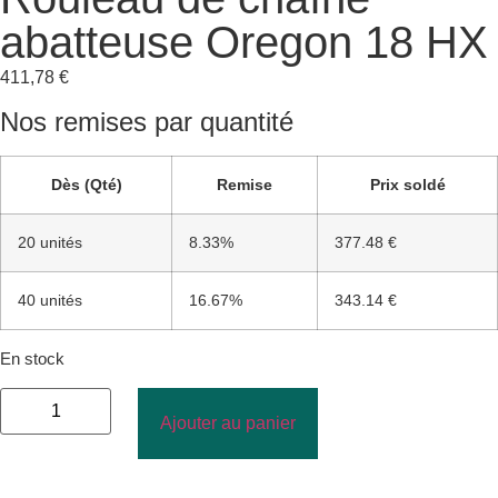
abatteuse Oregon 18 HX
411,78
€
Nos remises par quantité
Dès (Qté)
Remise
Prix soldé
20 unités
8.33%
377.48 €
40 unités
16.67%
343.14 €
En stock
Ajouter au panier