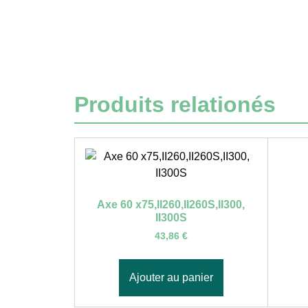
Produits relationés
Axe 60 x75,II260,II260S,II300,
II300S
43,86
€
Ajouter au panier