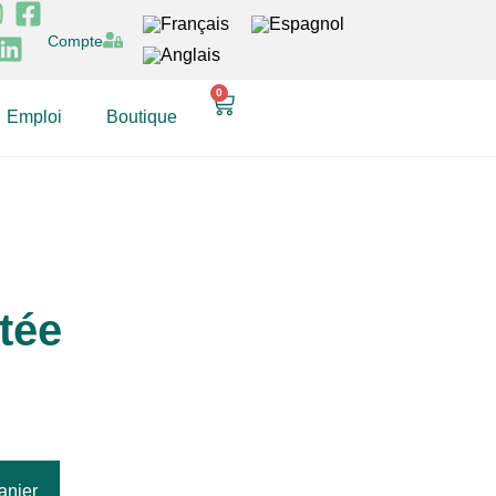
Compte
0
Emploi
Boutique
etée
anier