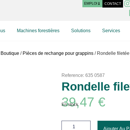
EMPLOI
CONTACT
ous
Machines forestières
Solutions
Services
Boutique
/
Pièces de rechange pour grappins
/ Rondelle filetée
Reference: 635 0587
Rondelle fil
39,47
€
En stock
Ajouter Au P