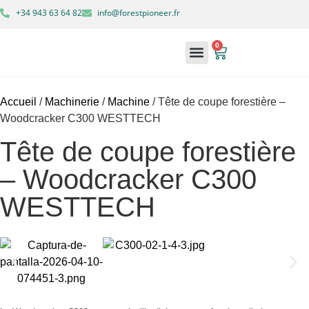
+34 943 63 64 82
info@forestpioneer.fr
0
À propos de nous
Machines forestières
Mon compte
Accueil
/
Machinerie
/
Machine
/ Tête de coupe forestière –
Woodcracker C300 WESTTECH
Tête de coupe forestière
– Woodcracker C300
WESTTECH