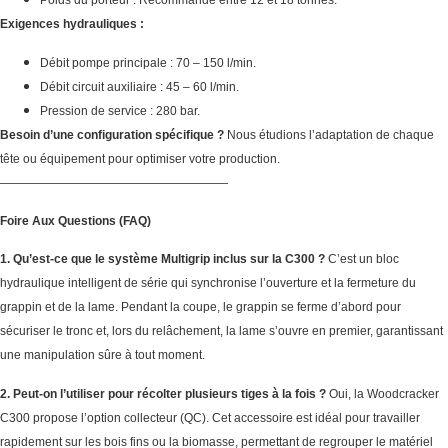
Poids du porteur : Recommandé entre 12 et 18 tonnes.
Exigences hydrauliques :
Débit pompe principale : 70 – 150 l/min.
Débit circuit auxiliaire : 45 – 60 l/min.
Pression de service : 280 bar.
Besoin d’une configuration spécifique ?
Nous étudions l’adaptation de chaque
tête ou équipement pour optimiser votre production.
———————————————————
Foire Aux Questions (FAQ)
1. Qu’est-ce que le système Multigrip inclus sur la C300 ?
C’est un bloc
hydraulique intelligent de série qui synchronise l’ouverture et la fermeture du
grappin et de la lame. Pendant la coupe, le grappin se ferme d’abord pour
sécuriser le tronc et, lors du relâchement, la lame s’ouvre en premier, garantissant
une manipulation sûre à tout moment.
2. Peut-on l’utiliser pour récolter plusieurs tiges à la fois ?
Oui, la Woodcracker
C300 propose l’option collecteur (QC). Cet accessoire est idéal pour travailler
rapidement sur les bois fins ou la biomasse, permettant de regrouper le matériel