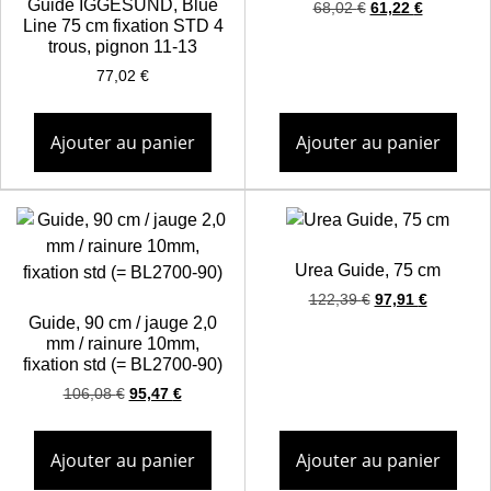
Guide IGGESUND, Blue
68,02
€
61,22
€
Line 75 cm fixation STD 4
trous, pignon 11-13
77,02
€
Ajouter au panier
Ajouter au panier
Urea Guide, 75 cm
122,39
€
97,91
€
Guide, 90 cm / jauge 2,0
mm / rainure 10mm,
fixation std (= BL2700-90)
106,08
€
95,47
€
Ajouter au panier
Ajouter au panier