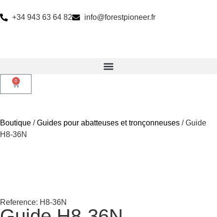
+34 943 63 64 82
info@forestpioneer.fr
0
Boutique
/
Guides pour abatteuses et tronçonneuses
/ Guide
H8-36N
Reference: H8-36N
Guide H8-36N