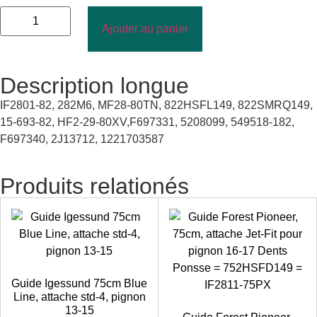
Ajouter au panier
Description longue
IF2801-82, 282M6, MF28-80TN, 822HSFL149, 822SMRQ149,
15-693-82, HF2-29-80XV,F697331, 5208099, 549518-182,
F697340, 2J13712, 1221703587
Produits relationés
Guide Igessund 75cm Blue
Line, attache std-4, pignon
13-15