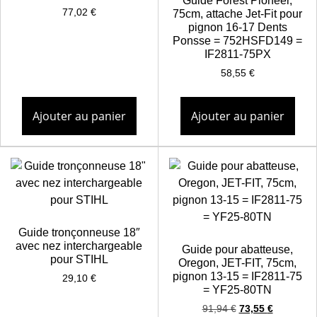
Guide Forest Pioneer,
77,02
€
75cm, attache Jet-Fit pour
pignon 16-17 Dents
Ponsse = 752HSFD149 =
IF2811-75PX
58,55
€
Ajouter au panier
Ajouter au panier
Guide tronçonneuse 18″
avec nez interchargeable
Guide pour abatteuse,
pour STIHL
Oregon, JET-FIT, 75cm,
pignon 13-15 = IF2811-75
29,10
€
= YF25-80TN
91,94
€
73,55
€