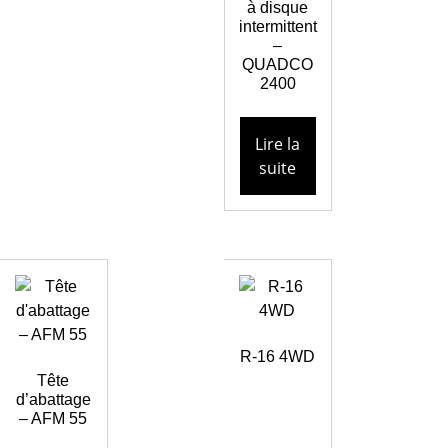
à disque
intermittent
–
QUADCO
2400
Lire la
suite
R-16 4WD
Tête
d’abattage
– AFM 55