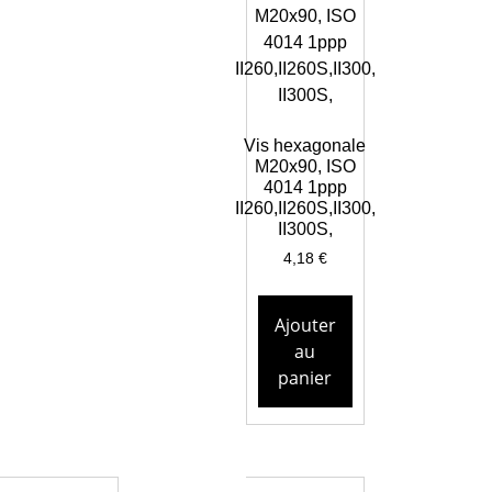
Vis hexagonale
M20x90, ISO
4014 1ppp
II260,II260S,II300,
II300S,
4,18
€
Ajouter
au
panier