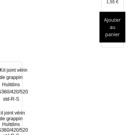
1,55
€
Ajouter
au
panier
it joint vérin
de grappin
Hultdins
360/420/520