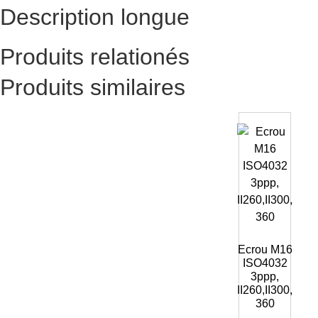
Description longue
Produits relationés
Produits similaires
Ecrou M16
ISO4032
3ppp,
II260,II300,
360